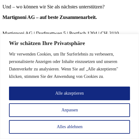
Und – wo können wir Sie als nächstes unterstützen?
Martignoni AG – auf beste Zusammenarbeit.
Martignoni AG
|
Dorfmattweg 5
|
Postfach 1204
|
CH-3110
Münsingen
|
Schweiz
Wir schätzen Ihre Privatsphäre
Fon +41 (0)31 724 10 10
|
Fax +41 (0)31 724 10 19
|
www.martignoni.ch
|
info@martignoni.ch
Datenschutzerklärung
Wir verwenden Cookies, um Ihr Surferlebnis zu verbessern,
MENU
personalisierte Anzeigen oder Inhalte einzusetzen und unseren
Datenverkehr zu analysieren. Wenn Sie auf „Alle akzeptieren"
Menu FR
klicken, stimmen Sie der Anwendung von Cookies zu.
Bienvenue
High-Tech
Alle akzeptieren
Matériau
Team
Contact
Anpassen
Back
Contact
Forme de contact
Alles ablehnen
Plan d’accès